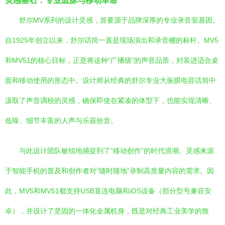
灵感基石：专业血脉与移动革命
舒尔MV系列的设计灵感，首要源于品牌深厚的专业录音室基因。
自1925年创立以来，舒尔话筒一直是现场演出和录音棚的标杆。MV5
和MV51的核心目标，正是将这种“广播级”的声音品质，封装进适合桌
面和移动使用的形态中。设计师从经典的舒尔专业大振膜电容话筒中
汲取了声音调校的灵感，确保即使在紧凑的体型下，也能实现清晰、
低噪、细节丰富的人声与乐器拾音。
与此设计团队敏锐地捕捉到了“移动创作”的时代浪潮。灵感来源
于智能手机的普及和创作者对“随时随地”录制高质量内容的需求。因
此，MV5和MV51都支持USB直连电脑和iOS设备（部分型号兼容安
卓），并设计了坚固的一体化金属机身，既是对经典工业美学的致