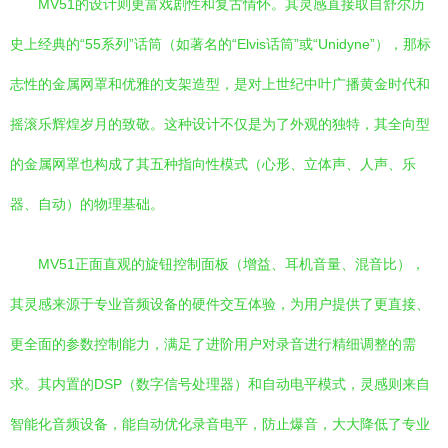
MV51的设计则更富戏剧性和复古情怀。其灵感直接取自舒尔历
史上经典的“55系列”话筒（如著名的“Elvis话筒”或“Unidyne”），那标
志性的金属网罩和优雅的支架造型，是对上世纪中叶广播黄金时代和
摇滚乐辉煌岁月的致敬。这种设计不仅是为了外观的独特，其全向型
的金属网罩也构成了其五种指向性模式（心形、立体声、人声、乐
器、自动）的物理基础。
MV51正面直观的旋钮控制面板（增益、耳机音量、混音比），
其灵感来源于专业音频设备的硬件交互体验，为用户提供了更直接、
更全面的参数控制能力，满足了进阶用户对录音进行精细调整的需
求。其内置的DSP（数字信号处理器）和自动电平模式，灵感则来自
智能化音频设备，能自动优化录音电平，防止爆音，大大降低了专业